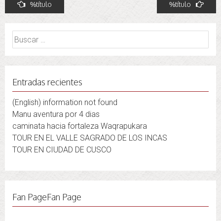
Navegación
%título
%título
de
entradas
Buscar:
Entradas recientes
(English) information not found
Manu aventura por 4 dias
caminata hacia fortaleza Waqrapukara
TOUR EN EL VALLE SAGRADO DE LOS INCAS
TOUR EN CIUDAD DE CUSCO
Fan PageFan Page